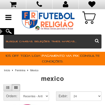
toggle
navigation
10% OFF toda loja
pagamento via PIX
Consulte
condições.
Início
Feminina
Mexico
mexico
Ordem:
Exibir: