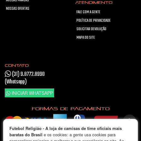
NOSSAS MARCAS
ATENDIMENTO
NOSSAS OFERTAS
FALE COM A GENTE
POLÍTICA DE PRIVACIDADE
SOLICITAR DEVOLUÇÃO
MAPA DO SITE
CONTATO
(31) 9.8772.8990
(Whatsapp)
INICIAR WHATSAPP
FORMAS DE PAGAMENTO
Futebol Religião - A loja de camisas de time oficiais mais
Pague em até 5x sem juros
baratas do Brasil
e os cookies: a gente usa cookies para
personalizar anúncios e melhorar a sua experiência no site. Ao