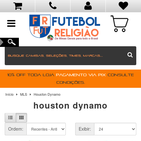
toggle
navigation
10% OFF toda loja
pagamento via PIX
Consulte
condições.
Início
MLS
Houston Dynamo
houston dynamo
Ordem:
Exibir: