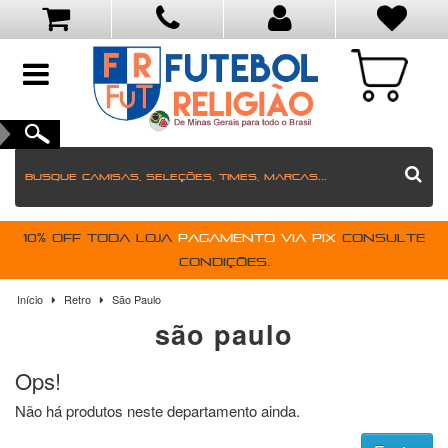
toggle
navigation
10% OFF toda loja
pagamento via PIX
Consulte
condições.
Início
Retro
São Paulo
são paulo
Ops!
Não há produtos neste departamento ainda.