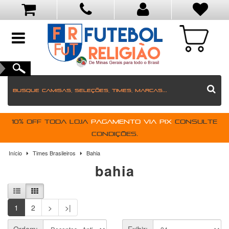
toggle
navigation
10% OFF toda loja
pagamento via PIX
Consulte
condições.
Início
Times Brasileiros
Bahia
bahia
1
2
>
>|
Ordem:
Exibir: