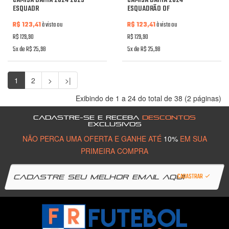
CAMISA BAHIA 2024 2025
CAMISA BAHIA 2024
ESQUADR
ESQUADRÃO OF
R$ 123,41
à vista ou
R$ 123,41
à vista ou
R$ 129,90
R$ 129,90
5x de R$ 25,98
5x de R$ 25,98
1
2
>
>|
Exibindo de 1 a 24 do total de 38 (2 páginas)
CADASTRE-SE E RECEBA
DESCONTOS
EXCLUSIVOS
NÃO PERCA UMA OFERTA E GANHE ATÉ
10%
EM SUA
PRIMEIRA COMPRA
CADASTRAR