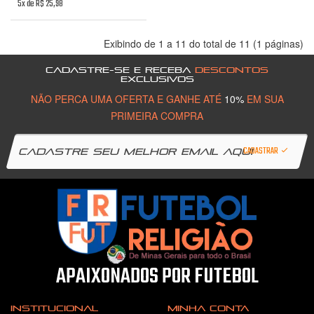
5x de R$ 25,98
Exibindo de 1 a 11 do total de 11 (1 páginas)
CADASTRE-SE E RECEBA
DESCONTOS
EXCLUSIVOS
NÃO PERCA UMA OFERTA E GANHE ATÉ
10%
EM SUA
PRIMEIRA COMPRA
CADASTRAR
APAIXONADOS POR FUTEBOL
INSTITUCIONAL
MINHA CONTA