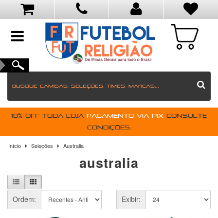
toggle
navigation
10% OFF toda loja
pagamento via PIX
Consulte
condições.
Início
Seleções
Australia
australia
Ordem:
Exibir: