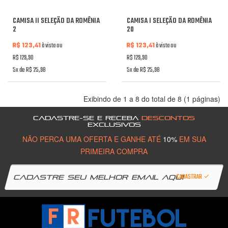
CAMISA II SELEÇÃO DA ROMÊNIA
CAMISA I SELEÇÃO DA ROMÊNIA
2
20
R$ 123,41
à vista ou
R$ 123,41
à vista ou
R$ 129,90
R$ 129,90
5x de R$ 25,98
5x de R$ 25,98
Exibindo de 1 a 8 do total de 8 (1 páginas)
CADASTRE-SE E RECEBA
DESCONTOS
EXCLUSIVOS
NÃO PERCA UMA OFERTA E GANHE ATÉ
10%
EM SUA
PRIMEIRA COMPRA
CADASTRAR