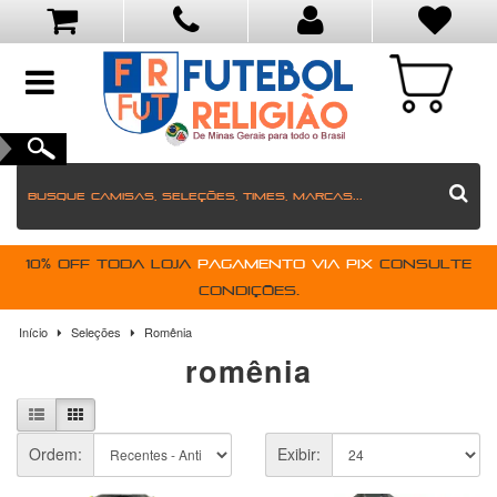
toggle
navigation
10% OFF toda loja
pagamento via PIX
Consulte
condições.
Início
Seleções
Romênia
romênia
Ordem:
Exibir: