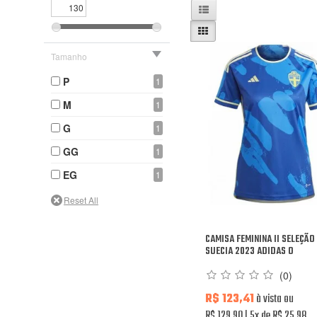
Tamanho
P
1
M
1
G
1
GG
1
EG
1
CAMISA FEMININA II SELEÇÃO
SUECIA 2023 ADIDAS O
(0)
R$ 123,41
à vista ou
R$ 129,90
5x de R$ 25,98