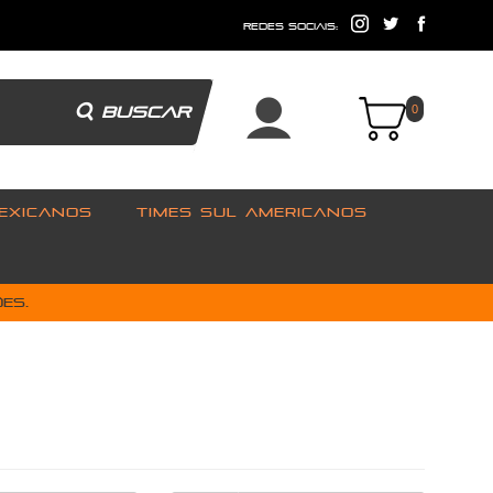
e
redes sociais:
BUSCAR
0
EXICANOS
TIMES SUL AMERICANOS
es.