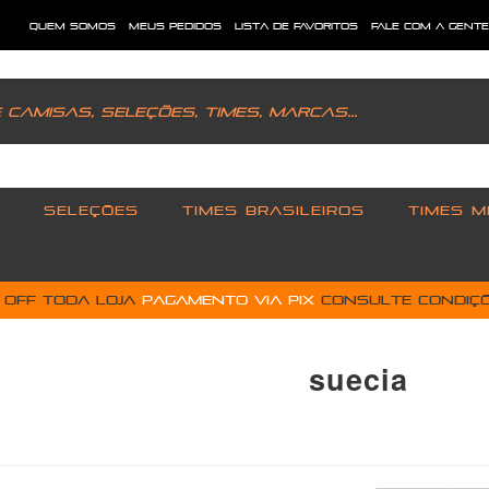
quem somos
meus pedidos
lista de favoritos
fale com a gent
SELEÇÕES
TIMES BRASILEIROS
TIMES M
% OFF toda loja
pagamento via PIX
Consulte condiçõ
suecia