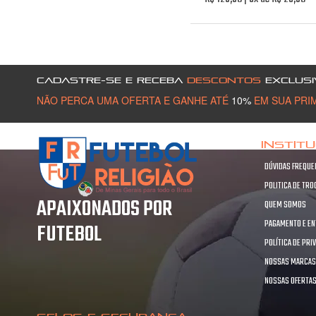
CADASTRE-SE E RECEBA
DESCONTOS
EXCLUSI
NÃO PERCA UMA OFERTA E GANHE ATÉ
10%
EM SUA PRI
INSTIT
DÚVIDAS FREQUE
POLITICA DE TR
APAIXONADOS POR
QUEM SOMOS
PAGAMENTO E E
FUTEBOL
POLÍTICA DE PRI
NOSSAS MARCA
NOSSAS OFERTA