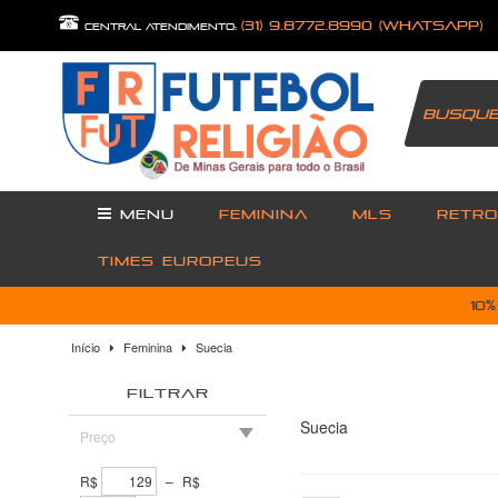
(31) 9.8772.8990 (Whatsapp)
central atendimento:
MENU
FEMININA
MLS
RETRO
TIMES EUROPEUS
10
Início
Feminina
Suecia
FILTRAR
Suecia
Preço
R$
–
R$