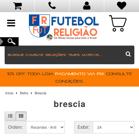
toggle
navigation
10% OFF toda loja
pagamento via PIX
Consulte
condições.
Início
Retro
Brescia
brescia
Ordem:
Exibir: