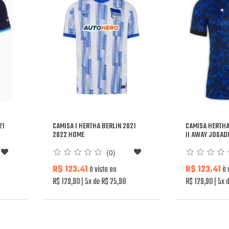
21
CAMISA I HERTHA BERLIN 2021
CAMISA HERTHA
2022 HOME
II AWAY JOGAD
(0)
R$ 123,41
à vista ou
R$ 123,41
à 
R$ 129,90
5x de R$ 25,98
R$ 129,90
5x d