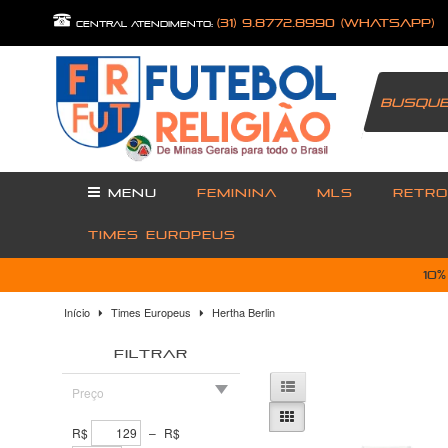
(31) 9.8772.8990 (Whatsapp)
central atendimento:
MENU
FEMININA
MLS
RETRO
TIMES EUROPEUS
10
Início
Times Europeus
Hertha Berlin
FILTRAR
Preço
R$
–
R$