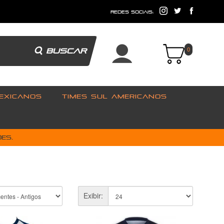
e
redes sociais:
BUSCAR
0
EXICANOS
TIMES SUL AMERICANOS
es.
Exibir: