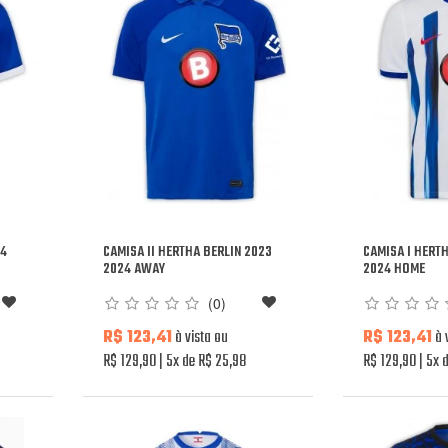
24
CAMISA II HERTHA BERLIN 2023
CAMISA I HERT
2024 AWAY
2024 HOME
(0)
R$ 123,41
à vista ou
R$ 123,41
à 
R$ 129,90
5x de R$ 25,98
R$ 129,90
5x d