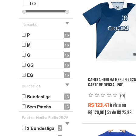
Tamanho
P
16
M
16
G
16
GG
16
EG
16
CAMISA HERTHA BERLIN 2025
CASTORE OFICIAL ESP
Bundesliga
(0)
Bundesliga
13
R$ 123,41
à vista ou
Sem Patchs
13
R$ 129,90
5x de R$ 25,98
Patches Hertha Berlin 25/26
2.Bundesliga
3