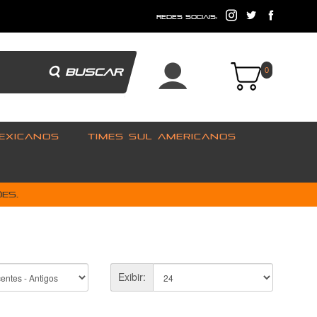
e
redes sociais:
BUSCAR
0
EXICANOS
TIMES SUL AMERICANOS
es.
Exibir: