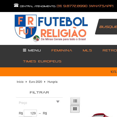
(31) 9.8772.8990 (Whatsapp)
central atendimento:
MENU
FEMININA
MLS
RETRO
TIMES EUROPEUS
10
Início
Euro 2020
Hungria
FILTRAR
Preço
R$
–
R$