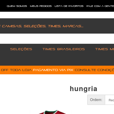
quem somos
meus pedidos
lista de favoritos
fale com a gent
SELEÇÕES
TIMES BRASILEIROS
TIMES M
% OFF toda loja
pagamento via PIX
Consulte condiçõ
hungria
Ordem: