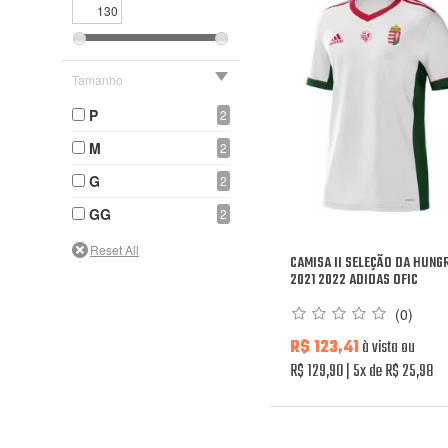
Tamanho
P
2
M
2
G
2
GG
2
CAMISA II SELEÇÃO DA HUNG
2021 2022 ADIDAS OFIC
(0)
R$ 123,41
à vista ou
R$ 129,90
5x de R$ 25,98