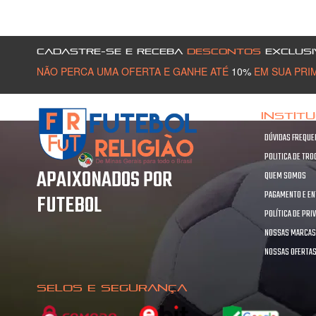
CADASTRE-SE E RECEBA
DESCONTOS
EXCLUSI
NÃO PERCA UMA OFERTA E GANHE ATÉ
10%
EM SUA PRI
INSTIT
DÚVIDAS FREQUE
POLITICA DE TR
APAIXONADOS POR
QUEM SOMOS
PAGAMENTO E E
FUTEBOL
POLÍTICA DE PRI
NOSSAS MARCA
NOSSAS OFERTA
SELOS E SEGURANÇA