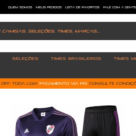
quem somos
meus pedidos
lista de favoritos
fale com a gent
SELEÇÕES
TIMES BRASILEIROS
TIMES M
% OFF toda loja
pagamento via PIX
Consulte condiçõ