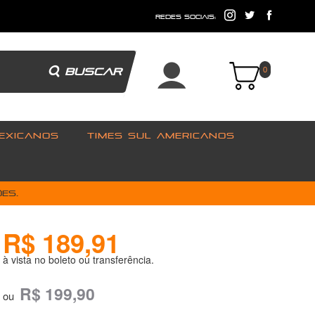
e
redes sociais:
BUSCAR
0
EXICANOS
TIMES SUL AMERICANOS
es.
R$ 189,91
à vista no boleto ou transferência.
R$ 199,90
ou