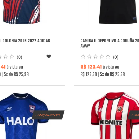
II COLONIA 2026 2027 ADIDAS
CAMISA II DEPORTIVO A CORUÑA 2
AWAY
(0)
(0)
,41
à vista ou
R$ 123,41
à vista ou
0
5x de R$ 25,98
R$ 129,90
5x de R$ 25,98
lançamento
la