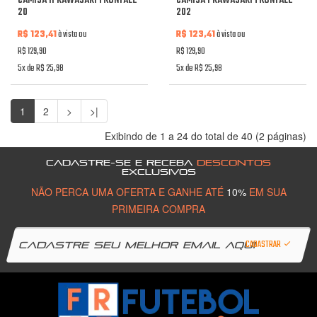
CAMISA II KAWASAKI FRONTALE
CAMISA I KAWASAKI FRONTALE
20
202
R$ 123,41
à vista ou
R$ 123,41
à vista ou
R$ 129,90
R$ 129,90
5x de R$ 25,98
5x de R$ 25,98
1
2
>
>|
Exibindo de 1 a 24 do total de 40 (2 páginas)
CADASTRE-SE E RECEBA
DESCONTOS
EXCLUSIVOS
NÃO PERCA UMA OFERTA E GANHE ATÉ
10%
EM SUA
PRIMEIRA COMPRA
CADASTRAR