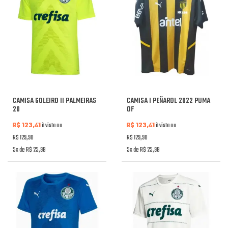
CAMISA GOLEIRO II PALMEIRAS
CAMISA I PEÑAROL 2022 PUMA
20
OF
R$ 123,41
à vista ou
R$ 123,41
à vista ou
R$ 129,90
R$ 129,90
5x de R$ 25,98
5x de R$ 25,98