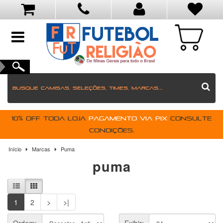
toggle
navigation
10% OFF toda loja
pagamento via PIX
Consulte
condições.
Início
Marcas
Puma
puma
1
2
>
>|
Ordem:
Exibir: