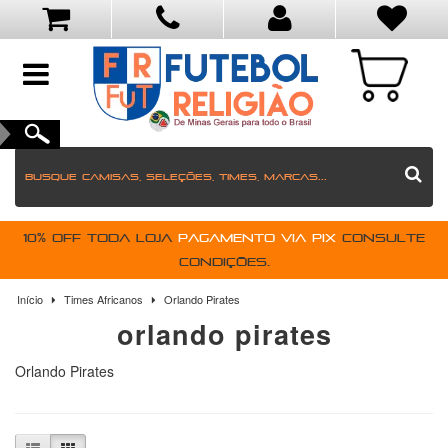
toggle
navigation
10% OFF toda loja
pagamento via PIX
Consulte
condições.
Início
Times Africanos
Orlando Pirates
orlando pirates
Orlando Pirates