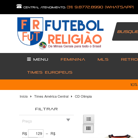
(31) 9.8772.8990 (Whatsapp)
central atendimento:
MENU
FEMININA
MLS
RETRO
TIMES EUROPEUS
10
Início
Times América Central
CD Olimpia
FILTRAR
Preço
R$
–
R$