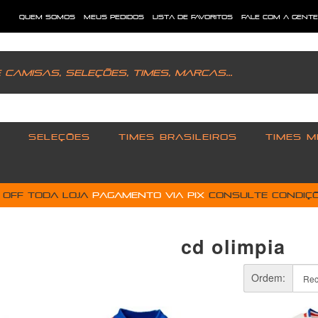
quem somos
meus pedidos
lista de favoritos
fale com a gent
SELEÇÕES
TIMES BRASILEIROS
TIMES M
% OFF toda loja
pagamento via PIX
Consulte condiçõ
cd olimpia
Ordem: