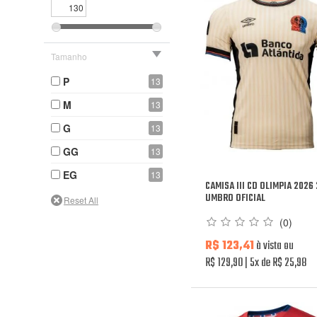
Tamanho
P
13
M
13
G
13
GG
13
EG
13
CAMISA III CD OLIMPIA 2026
UMBRO OFICIAL
(0)
R$ 123,41
à vista ou
R$ 129,90
5x de R$ 25,98