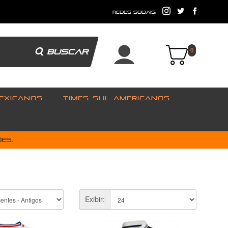
e
redes sociais:
BUSCAR
0
EXICANOS
TIMES SUL AMERICANOS
es.
Exibir: