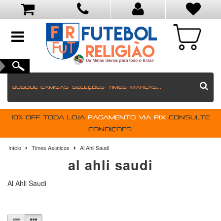
toggle
navigation
10% OFF toda loja
pagamento via PIX
Consulte
condições.
Início
Times Asiaticos
Al Ahli Saudi
al ahli saudi
Al Ahli Saudi