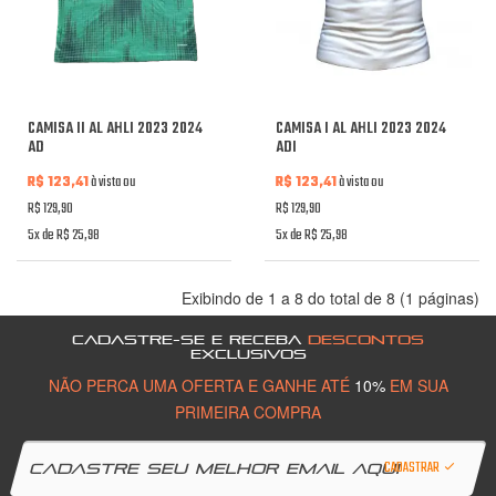
CAMISA II AL AHLI 2023 2024
CAMISA I AL AHLI 2023 2024
AD
ADI
R$ 123,41
à vista ou
R$ 123,41
à vista ou
R$ 129,90
R$ 129,90
5x de R$ 25,98
5x de R$ 25,98
Exibindo de 1 a 8 do total de 8 (1 páginas)
CADASTRE-SE E RECEBA
DESCONTOS
EXCLUSIVOS
NÃO PERCA UMA OFERTA E GANHE ATÉ
10%
EM SUA
PRIMEIRA COMPRA
CADASTRAR