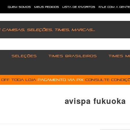
quem somos
meus pedidos
lista de favoritos
fale com a gent
SELEÇÕES
TIMES BRASILEIROS
TIMES M
% OFF toda loja
pagamento via PIX
Consulte condiçõ
avispa fukuoka