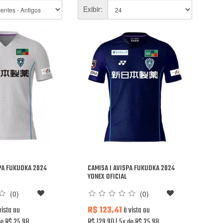
Exibir:
SPA FUKUOKA 2024
CAMISA I AVISPA FUKUOKA 2024
YONEX OFICIAL
(0)
(0)
vista ou
R$ 123,41
à vista ou
e R$ 25,98
R$ 129,90
5x de R$ 25,98