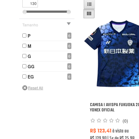
Tamanho
P
6
M
6
G
6
GG
6
EG
6
CAMISA I AVISPA FUKUOKA 2
YONEX OFICIAL
(0)
R$ 123,41
à vista ou
R$ 129,90
5x de R$ 25,98