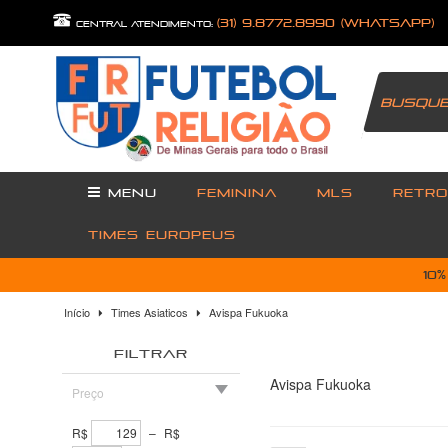
(31) 9.8772.8990 (Whatsapp)
central atendimento:
MENU
FEMININA
MLS
RETRO
TIMES EUROPEUS
10
Início
Times Asiaticos
Avispa Fukuoka
FILTRAR
Avispa Fukuoka
Preço
R$
–
R$