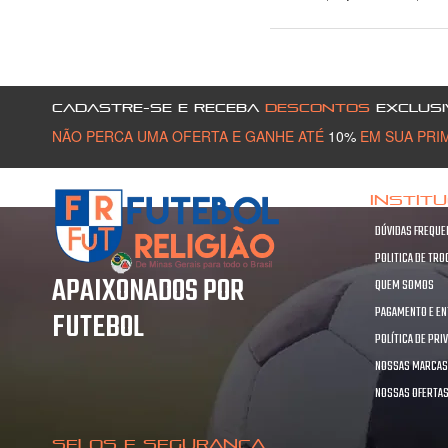
CADASTRE-SE E RECEBA
DESCONTOS
EXCLUSI
NÃO PERCA UMA OFERTA E GANHE ATÉ
10%
EM SUA PRI
INSTIT
DÚVIDAS FREQUE
POLITICA DE TR
APAIXONADOS POR
QUEM SOMOS
PAGAMENTO E E
FUTEBOL
POLÍTICA DE PRI
NOSSAS MARCA
NOSSAS OFERTA
SELOS E SEGURANÇA