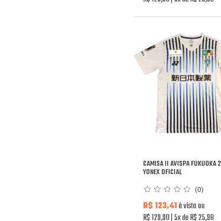
CAMISA II AVISPA FUKUOKA 
YONEX OFICIAL
(0)
R$ 123,41
à vista ou
R$ 129,90
5x de R$ 25,98