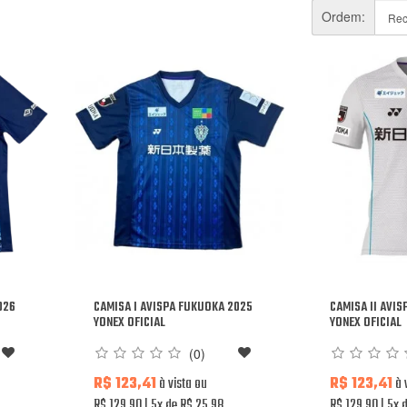
Ordem:
026
CAMISA I AVISPA FUKUOKA 2025
CAMISA II AVI
YONEX OFICIAL
YONEX OFICIAL
(0)
R$ 123,41
à vista ou
R$ 123,41
à 
R$ 129,90
5x de R$ 25,98
R$ 129,90
5x d