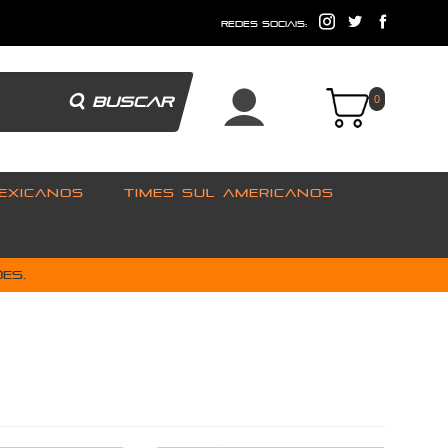
e
redes sociais:
BUSCAR
0
EXICANOS
TIMES SUL AMERICANOS
es.