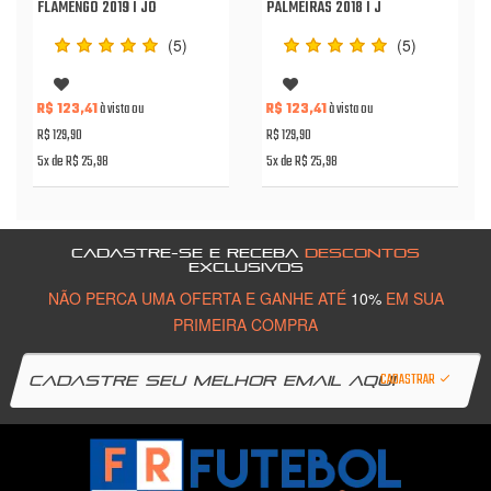
FLAMENGO 2019 I JO
PALMEIRAS 2018 I J
(5)
(5)
R$ 123,41
à vista ou
R$ 123,41
à vista ou
R$ 129,90
R$ 129,90
5x de R$ 25,98
5x de R$ 25,98
CADASTRE-SE E RECEBA
DESCONTOS
EXCLUSIVOS
NÃO PERCA UMA OFERTA E GANHE ATÉ
10%
EM SUA
PRIMEIRA COMPRA
CADASTRAR