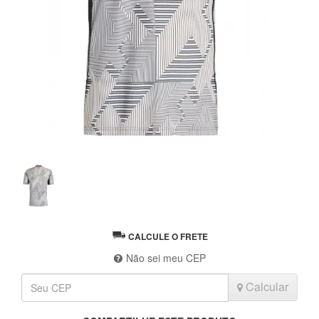
CALCULE O FRETE
Não sei meu CEP
Calcular