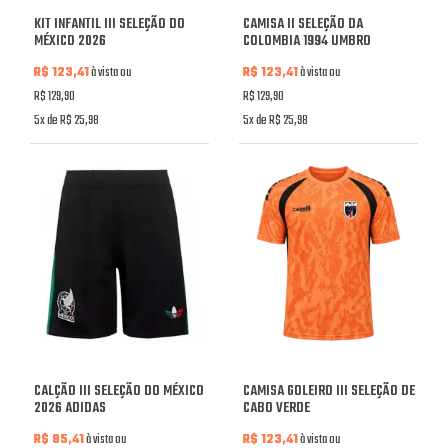
KIT INFANTIL III SELEÇÃO DO
CAMISA II SELEÇÃO DA
MÉXICO 2026
COLOMBIA 1994 UMBRO
R$ 123,41
à vista ou
R$ 123,41
à vista ou
R$ 129,90
R$ 129,90
5x de R$ 25,98
5x de R$ 25,98
CALÇÃO III SELEÇÃO DO MÉXICO
CAMISA GOLEIRO III SELEÇÃO DE
2026 ADIDAS
CABO VERDE
R$ 85,41
à vista ou
R$ 123,41
à vista ou