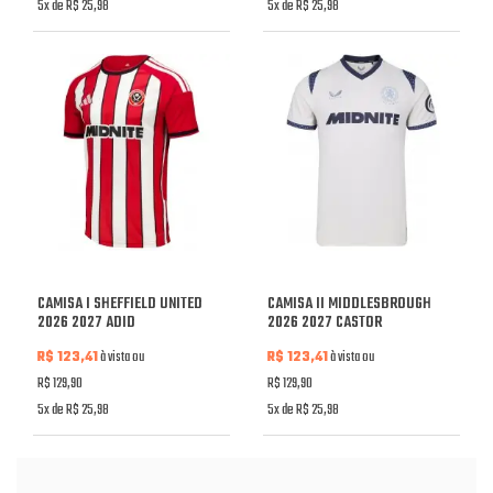
5x de R$ 25,98
5x de R$ 25,98
CAMISA I SHEFFIELD UNITED
CAMISA II MIDDLESBROUGH
2026 2027 ADID
2026 2027 CASTOR
R$ 123,41
à vista ou
R$ 123,41
à vista ou
R$ 129,90
R$ 129,90
5x de R$ 25,98
5x de R$ 25,98