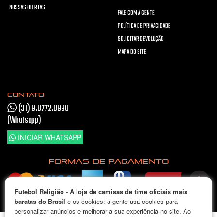
NOSSAS OFERTAS
FALE COM A GENTE
POLÍTICA DE PRIVACIDADE
SOLICITAR DEVOLUÇÃO
MAPA DO SITE
CONTATO
(31) 9.8772.8990
(Whatsapp)
INICIAR WHATSAPP
FORMAS DE PAGAMENTO
Futebol Religião - A loja de camisas de time oficiais mais
Pague em até 5x sem juros
baratas do Brasil
e os cookies: a gente usa cookies para
personalizar anúncios e melhorar a sua experiência no site. Ao