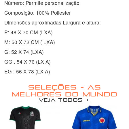
Número: Permite personalização
Composição: 100% Poliester
Dimensões aproximadas Largura e altura:
P: 48 X 70 CM (LXA)
M: 50 X 72 CM ( LXA)
G: 52 X 74 (LXA)
GG : 54 X 76 (LX A)
EG : 56 X 78 (LX A)
SELEÇÕES - AS
MELHORES DO MUNDO
VEJA TODOS