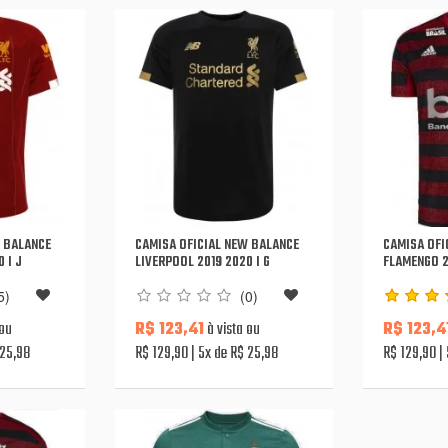
W BALANCE
CAMISA OFICIAL NEW BALANCE
CAMISA OFI
 I J
LIVERPOOL 2019 2020 I G
FLAMENGO 2
5)
(0)
 ou
R$ 123,41
à vista ou
R$ 123,4
 25,98
R$ 129,90
5x de R$ 25,98
R$ 129,90