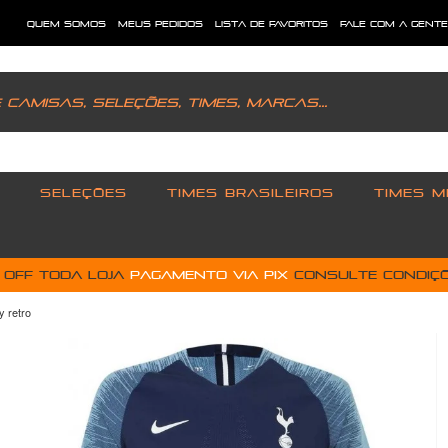
quem somos
meus pedidos
lista de favoritos
fale com a gent
SELEÇÕES
TIMES BRASILEIROS
TIMES M
% OFF toda loja
pagamento via PIX
Consulte condiçõ
 retro