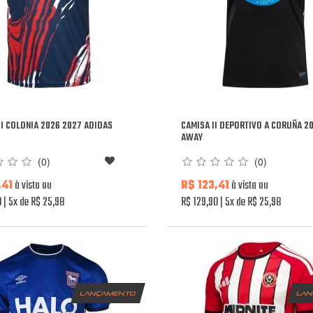
II COLONIA 2026 2027 ADIDAS
CAMISA II DEPORTIVO A CORUÑA 2
AWAY
(0)
(0)
,41
à vista ou
R$ 123,41
à vista ou
0
5x de R$ 25,98
R$ 129,90
5x de R$ 25,98
lançamento
la