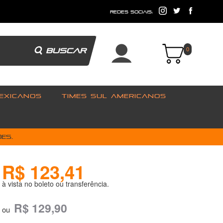
e
redes sociais:
BUSCAR
0
EXICANOS
TIMES SUL AMERICANOS
es.
R$ 123,41
à vista no boleto ou transferência.
R$ 129,90
ou