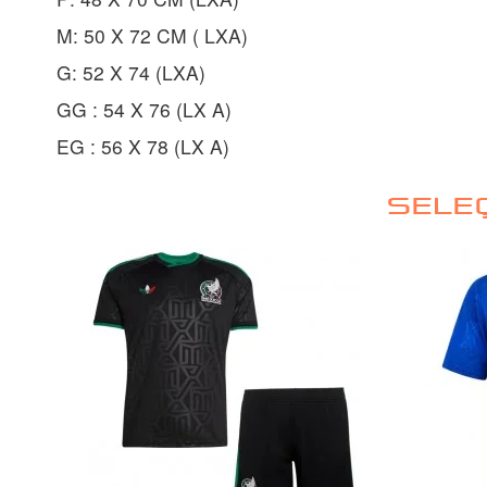
M: 50 X 72 CM ( LXA)
G: 52 X 74 (LXA)
GG : 54 X 76 (LX A)
EG : 56 X 78 (LX A)
SELE