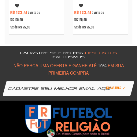
R$ 123,41
à vista ou
R$ 123,41
à vista ou
R$ 129,90
R$ 129,90
5x de R$ 25,98
5x de R$ 25,98
CADASTRE-SE E RECEBA
DESCONTOS
EXCLUSIVOS
NÃO PERCA UMA OFERTA E GANHE ATÉ
10%
EM SUA
PRIMEIRA COMPRA
CADASTRAR