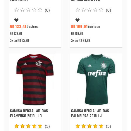
2019 2020 I
ADIDAS RIVER PLA
(0)
(0)
R$ 123,41
à vista ou
R$ 189,91
à vista ou
R$ 129,90
R$ 199,90
5x de R$ 25,98
5x de R$ 39,98
CAMISA OFICIAL ADIDAS
CAMISA OFICIAL ADIDAS
FLAMENGO 2019 I JO
PALMEIRAS 2018 I J
(5)
(5)