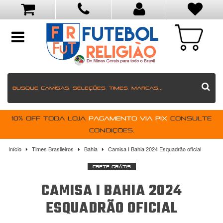
toggle
navigation
10% OFF toda loja
pagamento via PIX
Consulte
condições.
Início
Times Brasileiros
Bahia
Camisa I Bahia 2024 Esquadrão oficial
Frete Grátis
CAMISA I BAHIA 2024
ESQUADRÃO OFICIAL