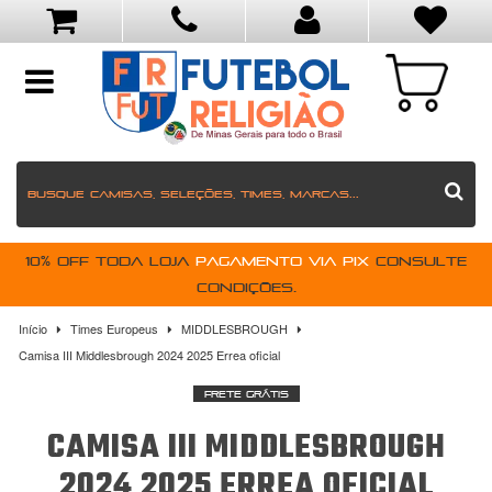
toggle
navigation
10% OFF toda loja
pagamento via PIX
Consulte
condições.
Início
Times Europeus
MIDDLESBROUGH
Camisa III Middlesbrough 2024 2025 Errea oficial
Frete Grátis
CAMISA III MIDDLESBROUGH
2024 2025 ERREA OFICIAL