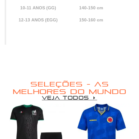
10-11
ANOS (GG)
140-150 cm
12-13
ANOS (EGG)
150-160 cm
SELEÇÕES - AS
MELHORES DO MUNDO
VEJA TODOS