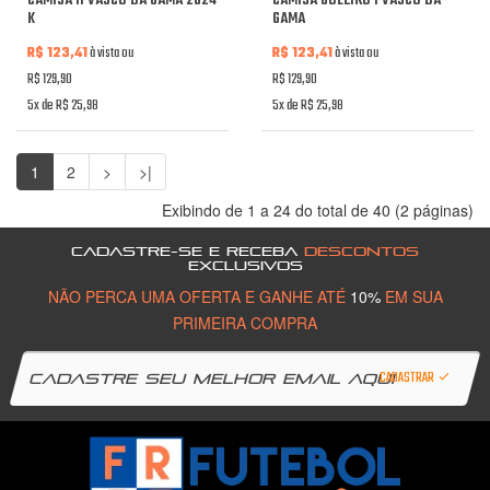
CAMISA II VASCO DA GAMA 2024
CAMISA GOLEIRO I VASCO DA
K
GAMA
R$ 123,41
à vista ou
R$ 123,41
à vista ou
R$ 129,90
R$ 129,90
5x de R$ 25,98
5x de R$ 25,98
1
2
>
>|
Exibindo de 1 a 24 do total de 40 (2 páginas)
CADASTRE-SE E RECEBA
DESCONTOS
EXCLUSIVOS
NÃO PERCA UMA OFERTA E GANHE ATÉ
10%
EM SUA
PRIMEIRA COMPRA
CADASTRAR