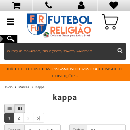
toggle
navigation
10% OFF toda loja
pagamento via PIX
Consulte
condições.
Início
Marcas
Kappa
kappa
1
2
>
>|
Ordem:
Exibir: