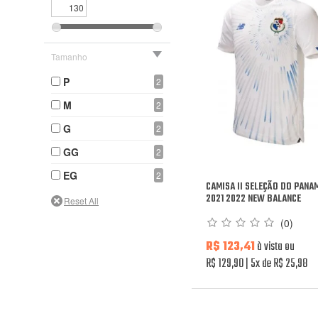
Tamanho
P
2
M
2
G
2
GG
2
EG
2
CAMISA II SELEÇÃO DO PANA
2021 2022 NEW BALANCE
(0)
R$ 123,41
à vista ou
R$ 129,90
5x de R$ 25,98