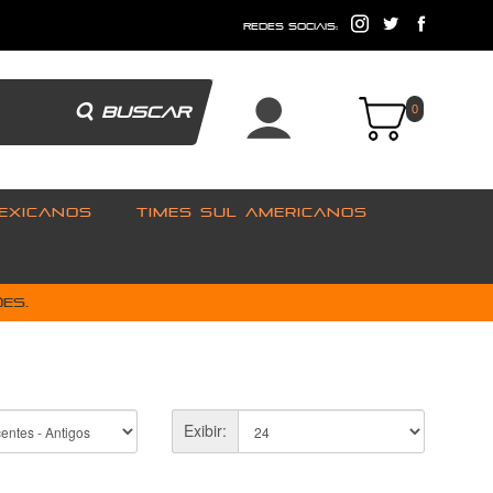
e
redes sociais:
BUSCAR
0
EXICANOS
TIMES SUL AMERICANOS
es.
Exibir: