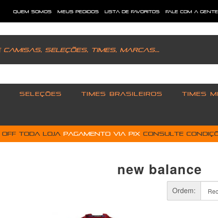
quem somos
meus pedidos
lista de favoritos
fale com a gent
SELEÇÕES
TIMES BRASILEIROS
TIMES M
% OFF toda loja
pagamento via PIX
Consulte condiçõ
new balance
Ordem: