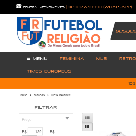
(31) 9.8772.8990 (Whatsapp)
central atendimento:
MENU
FEMININA
MLS
RETRO
TIMES EUROPEUS
10
Início
Marcas
New Balance
FILTRAR
Preço
R$
–
R$