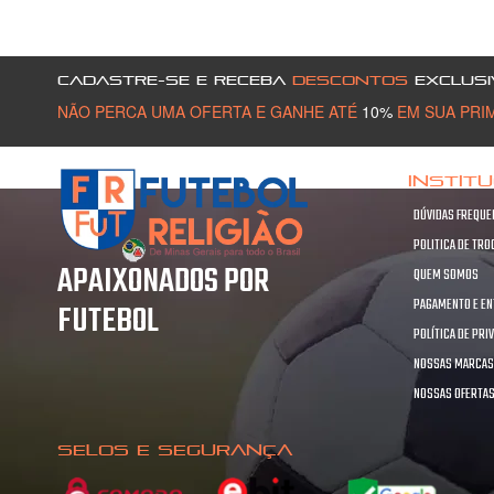
CADASTRE-SE E RECEBA
DESCONTOS
EXCLUSI
NÃO PERCA UMA OFERTA E GANHE ATÉ
10%
EM SUA PRI
INSTIT
DÚVIDAS FREQUE
POLITICA DE TR
APAIXONADOS POR
QUEM SOMOS
PAGAMENTO E E
FUTEBOL
POLÍTICA DE PRI
NOSSAS MARCA
NOSSAS OFERTA
SELOS E SEGURANÇA