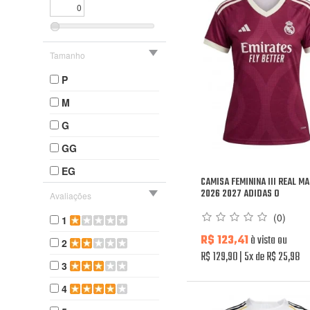
Tamanho
P
M
G
GG
EG
CAMISA FEMININA III REAL M
2026 2027 ADIDAS O
Avaliações
(0)
1
R$ 123,41
à vista ou
2
R$ 129,90
5x de R$ 25,98
3
4