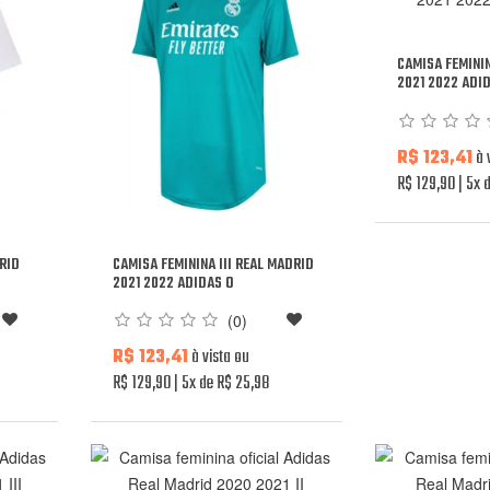
CAMISA FEMININ
2021 2022 ADI
R$ 123,41
à 
R$ 129,90
5x d
DRID
CAMISA FEMININA III REAL MADRID
2021 2022 ADIDAS O
(0)
R$ 123,41
à vista ou
R$ 129,90
5x de R$ 25,98