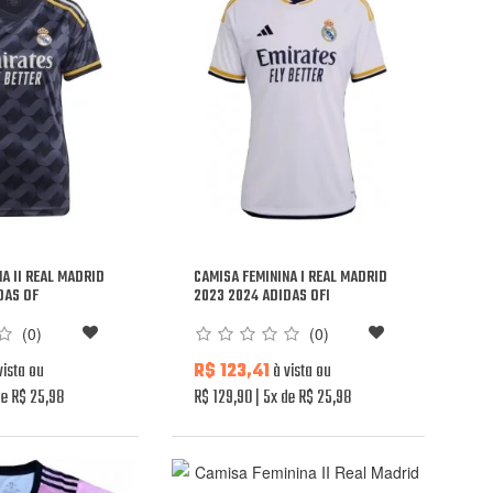
A II REAL MADRID
CAMISA FEMININA I REAL MADRID
DAS OF
2023 2024 ADIDAS OFI
(0)
(0)
vista ou
R$ 123,41
à vista ou
e R$ 25,98
R$ 129,90
5x de R$ 25,98