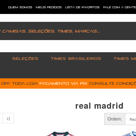
quem somos
meus pedidos
lista de favoritos
fale com a gent
SELEÇÕES
TIMES BRASILEIROS
TIMES M
% OFF toda loja
pagamento via PIX
Consulte condiçõ
real madrid
>|
Ordem: