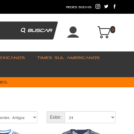
e
redes sociais:
BUSCAR
0
EXICANOS
TIMES SUL AMERICANOS
es.
Exibir: