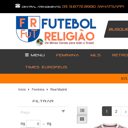
(31) 9.8772.8990 (Whatsapp)
central atendimento:
MENU
FEMININA
MLS
RETRO
TIMES EUROPEUS
10
Início
Feminina
Real Madrid
FILTRAR
1
2
>
Preço
R$
–
R$