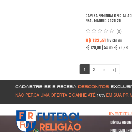
CAMISA FEMININA OFICIAL A
REAL MADRID 2020 20
(0)
R$ 123,41
à vista ou
R$ 129,90
5x de R$ 25,98
1
2
>
>|
CADASTRE-SE E RECEBA
DESCONTOS
EXCLUSI
NÃO PERCA UMA OFERTA E GANHE ATÉ
10%
EM SUA PRI
INSTIT
DÚVIDAS FREQUE
POLITICA DE TR