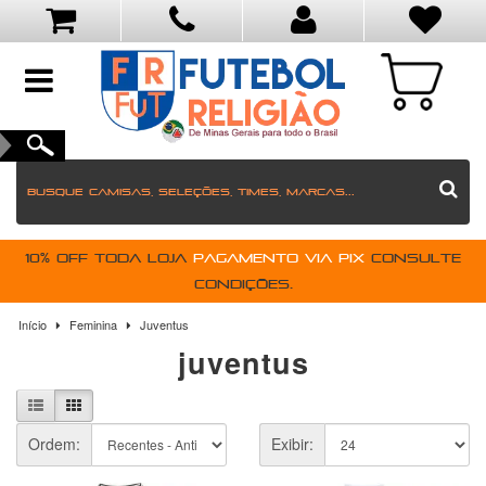
toggle
navigation
10% OFF toda loja
pagamento via PIX
Consulte
condições.
Início
Feminina
Juventus
juventus
Ordem:
Exibir: