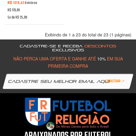
R$ 123,41
à vista ou
R$ 129,90
5x de R$ 25,98
Exibindo de 1 a 23 do total de 23 (1 páginas)
CADASTRE-SE E RECEBA
DESCONTOS
EXCLUSIVOS
NÃO PERCA UMA OFERTA E GANHE ATÉ
10%
EM SUA
PRIMEIRA COMPRA
CADASTRAR
APAIXONADOS POR FUTEBOL