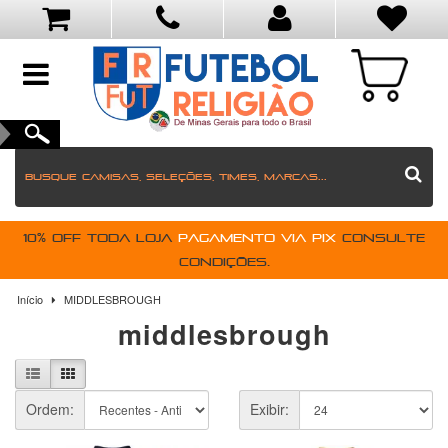
toggle
navigation
10% OFF toda loja
pagamento via PIX
Consulte
condições.
Início
MIDDLESBROUGH
middlesbrough
Ordem:
Exibir: