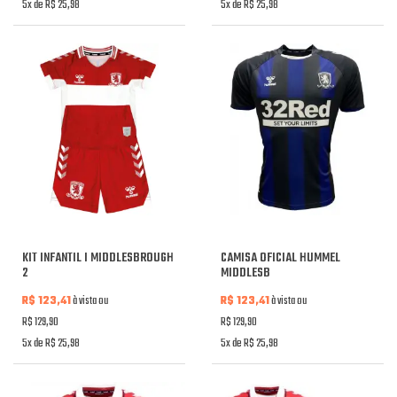
5x de R$ 25,98
5x de R$ 25,98
KIT INFANTIL I MIDDLESBROUGH
CAMISA OFICIAL HUMMEL
2
MIDDLESB
R$ 123,41
à vista ou
R$ 123,41
à vista ou
R$ 129,90
R$ 129,90
5x de R$ 25,98
5x de R$ 25,98