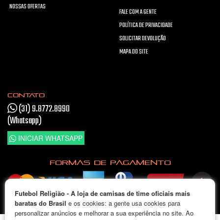
NOSSAS OFERTAS
FALE COM A GENTE
POLÍTICA DE PRIVACIDADE
SOLICITAR DEVOLUÇÃO
MAPA DO SITE
CONTATO
(31) 9.8772.8990
(Whatsapp)
INICIAR WHATSAPP
FORMAS DE PAGAMENTO
Futebol Religião - A loja de camisas de time oficiais mais
Pague em até 5x sem juros
baratas do Brasil
e os cookies: a gente usa cookies para
personalizar anúncios e melhorar a sua experiência no site. Ao